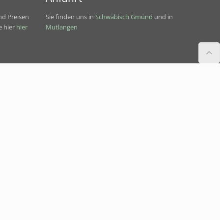
nd Preisen
Sie finden uns in
Schwäbisch Gmünd
und in
e hier
hier
Mutlangen