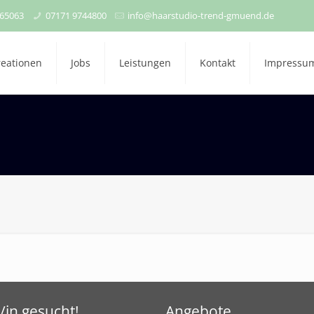
 65063
07171 9744800
info@haarstudio-trend-gmuend.de
reationen
Jobs
Leistungen
Kontakt
Impressu
/in gesucht!
Angebote