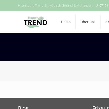
Haarstudio Trend Schwäbisch Gmünd & Mutlangen
07171
Home
Über uns
K
Blog
Friseur