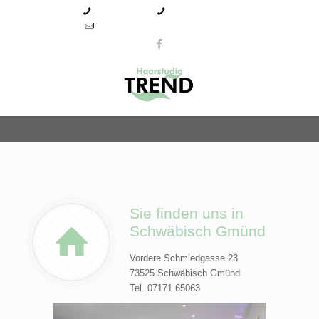
07171 65063
07171 9744800
info@haarstudio-trend-gmuend.de
Sie finden uns in
Schwäbisch Gmünd
Vordere Schmiedgasse 23
73525 Schwäbisch Gmünd
Tel. 07171 65063